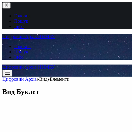
Перейти
до
вмісту
Головна
Пошук
Інфо
Цифровий Архів ННМБУ
Головна
Пошук
Інфо
Цифровий Архів ННМБУ
Цифровий Архів
Вид
Елементи
Вид
Буклет