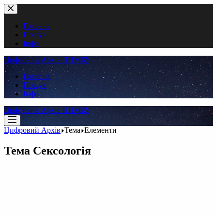
Перейти
до
вмісту
Головна
Пошук
Інфо
Цифровий Архів ННМБУ
Головна
Пошук
Інфо
Цифровий Архів ННМБУ
Цифровий Архів
Тема
Елементи
Тема
Сексологія