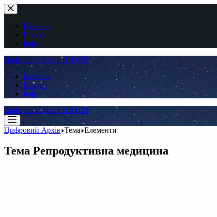
Перейти
до
вмісту
Головна
Пошук
Інфо
Цифровий Архів ННМБУ
Головна
Пошук
Інфо
Цифровий Архів ННМБУ
Цифровий Архів
Тема
Елементи
Тема
Репродуктивна медицина