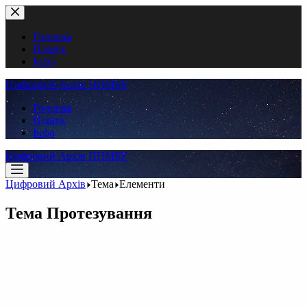
Перейти
до
вмісту
Головна
Пошук
Інфо
Цифровий Архів ННМБУ
Головна
Пошук
Інфо
Цифровий Архів ННМБУ
Цифровий Архів
Тема
Елементи
Тема
Протезування