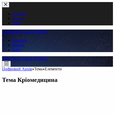
Перейти
до
вмісту
Головна
Пошук
Інфо
Цифровий Архів ННМБУ
Головна
Пошук
Інфо
Цифровий Архів ННМБУ
Цифровий Архів
Тема
Елементи
Тема
Кріомедицина