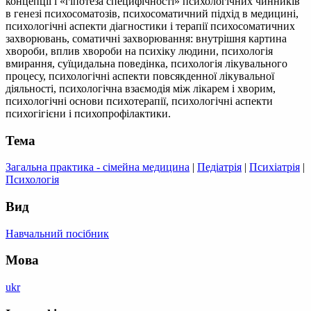
концепції і «гіпотеза специфічності» психологічних чинників
в генезі психосоматозів, психосоматичний підхід в медицині,
психологічні аспекти діагностики і терапії психосоматичних
захворювань, соматичні захворювання: внутрішня картина
хвороби, вплив хвороби на психіку людини, психологія
вмирання, суїцидальна поведінка, психологія лікувального
процесу, психологічні аспекти повсякденної лікувальної
діяльності, психологічна взаємодія між лікарем і хворим,
психологічні основи психотерапії, психологічні аспекти
психогігієни і психопрофілактики.
Тема
Загальна практика - сімейна медицина
|
Педіатрія
|
Психіатрія
|
Психологія
Вид
Навчальний посібник
Мова
ukr