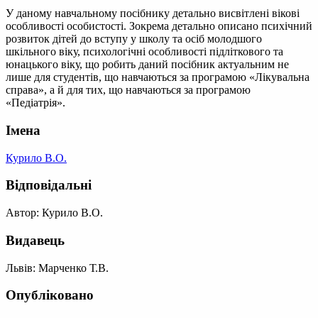
У даному навчальному посібнику детально висвітлені вікові
особливості особистості. Зокрема детально описано психічний
розвиток дітей до вступу у школу та осіб молодшого
шкільного віку, психологічні особливості підліткового та
юнацького віку, що робить даний посібник актуальним не
лише для студентів, що навчаються за програмою «Лікувальна
справа», а й для тих, що навчаються за програмою
«Педіатрія».
Імена
Курило В.О.
Відповідальні
Автор: Курило В.О.
Видавець
Львів: Марченко Т.В.
Опубліковано