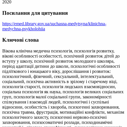
2020
Посилання для цитування
https://emed.library.gov.ua/suchasna-medytsyna/klinichna-
medychna-psykholohiia
Ключові слова
Вікова клінічна медична психологія, психологія розвитку,
вікові особливості особистості, психічний розвиток дітей до
вступу у школу, психічний розвиток молодшого школяра,
період адаптації дитини до школи, психологічні особливості
підліткового і юнацького віку, дорослішання і розвиток:
психологічний, фізичний, сексуальний, інтелектуальний,
соціальний, психічна активність в зрілому і старечому віці,
психологія старості, психологія людських взаємовідносин,
соціальна психологія як наука, психологія великих соціальних
груп, психологія малої соціальної групи, закономірності
спілкування і взаємодії людей, психологічні і суспільні
відносини, особистість і хвороба, психогенні захворювання,
психічна травма, фрустрація, мотиваційні конфлікти, механізм
психологічного захисту, психогенні нервово-психічні
захворювання, психосоматичні розлади, психодинамічні