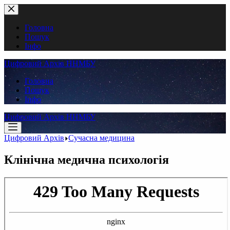
Перейти
до
вмісту
Головна
Пошук
Інфо
Цифровий Архів ННМБУ
Головна
Пошук
Інфо
Цифровий Архів ННМБУ
Цифровий Архів
Сучасна медицина
Клінічна медична психологія