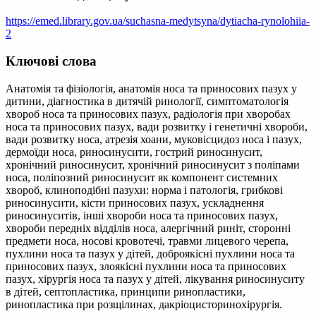
https://emed.library.gov.ua/suchasna-medytsyna/dytiacha-rynolohiia-
2
Ключові слова
Анатомія та фізіологія, анатомія носа та приносових пазух у
дитини, діагностика в дитячій ринології, симптоматологія
хвороб носа та приносових пазух, радіологія при хворобах
носа та приносових пазух, вади розвитку і генетичні хвороби,
вади розвитку носа, атрезія хоани, муковісцидоз носа і пазух,
дермоїди носа, риносинусити, гострий риносинусит,
хронічний риносинусит, хронічний риносинусит з поліпами
носа, поліпозний риносинусит як компонент системних
хвороб, клиноподібні пазухи: норма і патологія, грибкові
риносинусити, кісти приносових пазух, ускладнення
риносинуситів, інші хвороби носа та приносових пазух,
хвороби передніх відділів носа, алергічний риніт, сторонні
предмети носа, носові кровотечі, травми лицевого черепа,
пухлини носа та пазух у дітей, доброякісні пухлини носа та
приносових пазух, злоякісні пухлини носа та приносових
пазух, хірургія носа та пазух у дітей, лікування риносинуситу
в дітей, септопластика, принципи ринопластики,
ринопластика при розщілинах, дакріоцисторинохірургія.