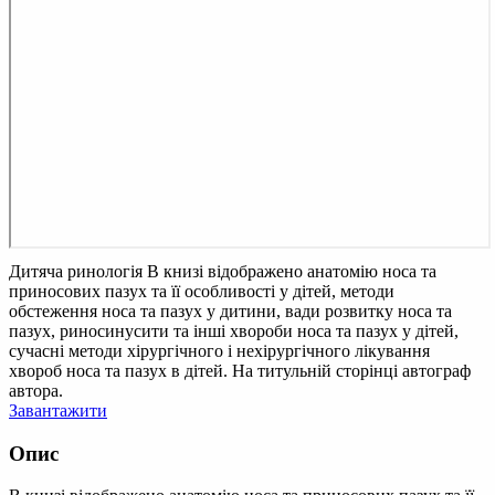
Дитяча ринологія
В книзі відображено анатомію носа та
приносових пазух та її особливості у дітей, методи
обстеження носа та пазух у дитини, вади розвитку носа та
пазух, риносинусити та інші хвороби носа та пазух у дітей,
сучасні методи хірургічного і нехірургічного лікування
хвороб носа та пазух в дітей. На титульній сторінці автограф
автора.
Завантажити
Опис