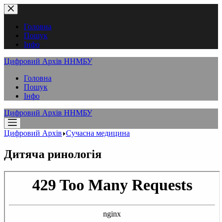
Перейти
до
вмісту
Головна
Пошук
Інфо
Цифровий Архів ННМБУ
Головна
Пошук
Інфо
Цифровий Архів ННМБУ
Цифровий Архів
Сучасна медицина
Дитяча ринологія