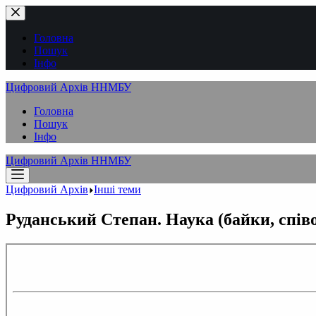
Перейти
до
вмісту
Головна
Пошук
Інфо
Цифровий Архів ННМБУ
Головна
Пошук
Інфо
Цифровий Архів ННМБУ
Цифровий Архів
Інші теми
Руданський Степан. Наука (байки, співо