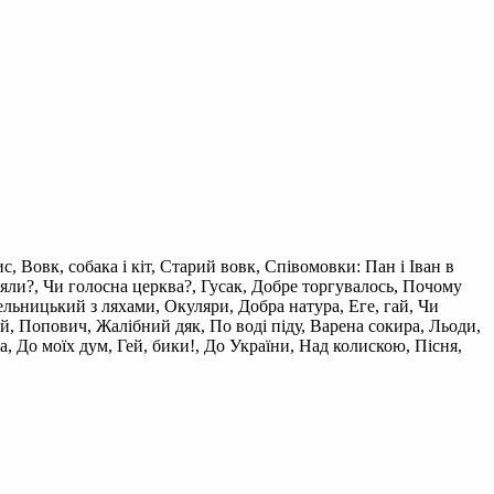
с, Вовк, собака і кіт, Старий вовк, Співомовки: Пан і Іван в
няли?, Чи голосна церква?, Гусак, Добре торгувалось, Почому
мельницький з ляхами, Окуляри, Добра натура, Еге, гай, Чи
й, Попович, Жалібний дяк, По воді піду, Варена сокира, Льоди,
, До моїх дум, Гей, бики!, До України, Над колискою, Пісня,