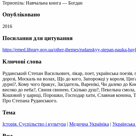
Тернопіль: Навчальна книга — Богдан
Опубліковано
2016
Посилання для цитування
https://emed.library.gov.ua/other-themes/rudanskyy-stepan-nauka-ba
Ключові слова
Руданський Степан Васильович, лікар, поет, українська поезія, п
дорозі, Москаль на волах, Що до кого, Запорожці у короля, Циг
дурні?, Кому чого бракує, Засідатель, Варенікі, Чи далеко до К
високо до неба?, Свиня свинею, Скілько душ?, Пекельна смола, 
Кошовий у цариці, Порошки, Господар хати, Славная конина, Тор
Про Степана Руданського.
Тема
Історія. Суспільство і культура
|
Медична Україніка
|
Українська 
Вид