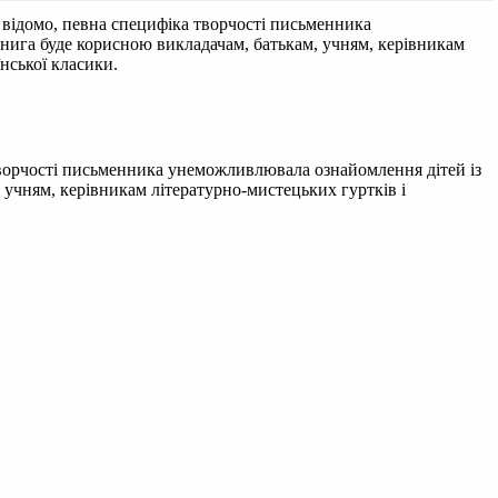
Як відомо, певна специфіка творчості письменника
книга буде корисною викладачам, батькам, учням, керівникам
нської класики.
а творчості письменника унеможливлювала ознайомлення дітей із
, учням, керівникам літературно-мистецьких гуртків і