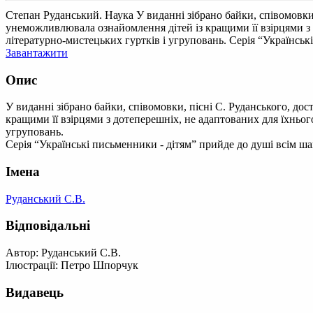
Степан Руданський. Наука
У виданні зібрано байки, співомовки
унеможливлювала ознайомлення дітей із кращими її взірцями з 
літературно-мистецьких гуртків і угруповань. Серія “Українськ
Завантажити
Опис
У виданні зібрано байки, співомовки, пісні С. Руданського, до
кращими її взірцями з дотеперешніх, не адаптованих для їхньог
угруповань.
Серія “Українські письменники - дітям” прийде до душі всім ш
Імена
Руданський С.В.
Відповідальні
Автор: Руданський С.В.
Ілюстрації: Петро Шпорчук
Видавець