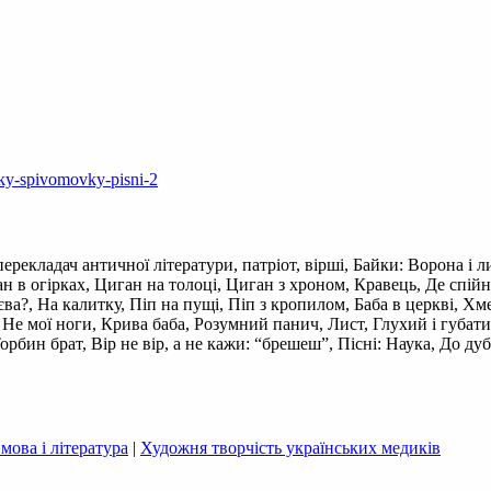
yky-spivomovky-pisni-2
ерекладач античної літератури, патріот, вірші, Байки: Ворона і ли
ан в огірках, Циган на толоці, Циган з хроном, Кравець, Де спій
иєва?, На калитку, Піп на пущі, Піп з кропилом, Баба в церкві, Х
Не мої ноги, Крива баба, Розумний панич, Лист, Глухий і губати
бин брат, Вір не вір, а не кажи: “брешеш”, Пісні: Наука, До дуба
мова і література
|
Художня творчість українських медиків