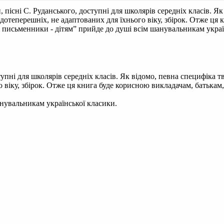
, пісні С. Руданського, доступні для школярів середніх класів. 
дотеперешніх, не адаптованих для їхнього віку, збірок. Отже ця 
і письменники - дітям” прийде до душі всім шанувальникам украї
ступні для школярів середніх класів. Як відомо, певна специфік
о віку, збірок. Отже ця книга буде корисною викладачам, батькам
анувальникам української класики.