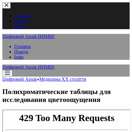
Перейти
до
вмісту
Головна
Пошук
Інфо
Цифровий Архів ННМБУ
Головна
Пошук
Інфо
Цифровий Архів ННМБУ
Цифровий Архів
Медицина XX століття
Полихроматические таблицы для
исследования цветоощущения