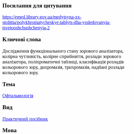
Посилання для цитування
https://emed.library.gov.ua/medytsyna-xx-
stolittia/polykhromatycheskye-tablyts-dlia-yssledovanyia-
tsvetooshchushchenyia-2
Ключові слова
Дослідження функціонального стану зорового аналізатора,
колірна чутливість, колірне сприйняття, розлади зорового
аналізатора, поліхроматичні таблиці, класифікація розладів
кольорового зору, дихромазія, трихромазія, надбані розлади
кольорового зору.
Тема
Офтальмологія
Вид
Практичний посібник
Мова