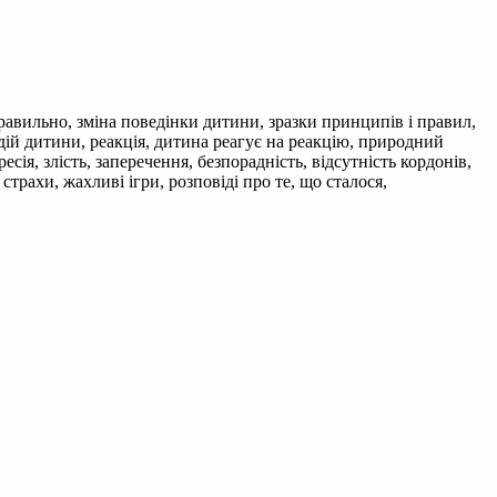
равильно, зміна поведінки дитини, зразки принципів і правил,
ня дій дитини, реакція, дитина реагує на реакцію, природний
сія, злість, заперечення, безпорадність, відсутність кордонів,
страхи, жахливі ігри, розповіді про те, що сталося,