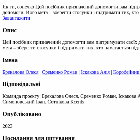
Як ти, сонечко
Цей посібник призначений допомогти вам підтрим
допомоги. Його мета – зберегти стосунки і підтримати тих, хто
Завантажити
Опис
Цей посібник призначений допомогти вам підтримувати своїх ді
мета – зберегти стосунки і підтримати тих, хто намагається пі
Імена
Брекалова Олеся
|
Єременко Роман
|
Іскакова Алія
|
Коробейник
Відповідальні
Команда проєкту: Брекалова Олеся, Єременко Роман, Іскакова 
Симоновський Іван, Сотнікова Ксенія
Опубліковано
2023
Посилання для цитування