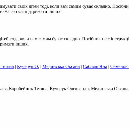
увати своїх дітей тоді, коли вам самим буває складно. Посібник
 намагається підтримати інших.
тей тоді, коли вам самим буває складно. Посібник не є інструкц
дтримати інших.
 Тетяна
|
Кучерук О.
|
Мединська Оксана
|
Сабляш Яна
|
Семенов
Алія, Коробейник Тетяна, Кучерук Олександр, Мединська Оксана