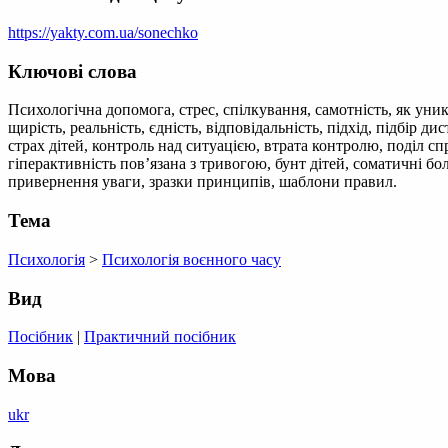
https://yakty.com.ua/sonechko
Ключові слова
Психологічна допомога, стрес, спілкування, самотність, як уни
щирість, реальність, єдність, відповідальність, підхід, підбір 
страх дітей, контроль над ситуацією, втрата контролю, поділ спра
гіперактивність пов’язана з тривогою, бунт дітей, соматичні бол
привернення уваги, зразки принципів, шаблони правил.
Тема
Психологія
>
Психологія воєнного часу
Вид
Посібник
|
Практичний посібник
Мова
ukr