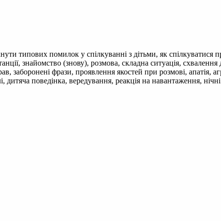
кнути типових помилок у спілкуванні з дітьми, як спілкуватися п
дистанції, знайомство (знову), розмова, складна ситуація, схвален
в, заборонені фрази, проявлення якостей при розмові, апатія, агре
і, дитяча поведінка, вередування, реакція на навантаження, нічні 