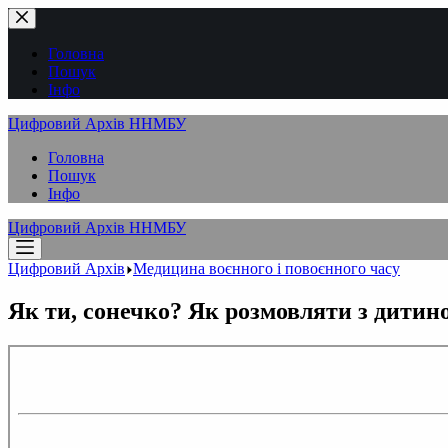
Перейти
до
вмісту
Головна
Пошук
Інфо
Цифровий Архів ННМБУ
Головна
Пошук
Інфо
Цифровий Архів ННМБУ
Цифровий Архів
Медицина воєнного і повоєнного часу
Як ти, сонечко? Як розмовляти з дитино