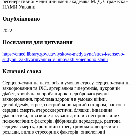
регенеративної медицини імені академіка М. Д. Стражеска»
НАМИ України
Опубліковано
2022
Посилання для цитування
https://emed.library.gov.ua/viyskova-medytsyna/stres-i-sertsevo-
sudynni-zakhvoriuvannia-v-umovakh-voiennoho-stanu
Ключові слова
Серцево-судинна патологія в умовах стресу, серцево-судинні
захворювання та ІХС, артеріальна гіпертензія, цукровий
діабет, хронічна хвороба нирок, цереброваскулярні
захворювання, проблема здоров’я в умовах війни,
дисліпідемія, стрес, гострий коронарний синдром, раптова
серцева смерть, атеросклеротичні бляшки, інвазивна
діагностика, інвазивне лікування, вплив несприятливих
психологічних факторів, фібриляція передсердь, раптова
серцева смерть, хронічний стрес, тривожно-депресивні
розлади, вплив стресорних факторів, онкологічні