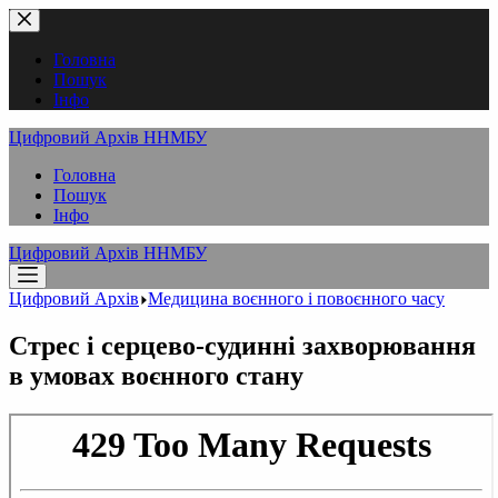
Перейти
до
вмісту
Головна
Пошук
Інфо
Цифровий Архів ННМБУ
Головна
Пошук
Інфо
Цифровий Архів ННМБУ
Цифровий Архів
Медицина воєнного і повоєнного часу
Стрес і серцево-судинні захворювання
в умовах воєнного стану