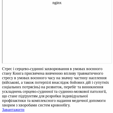
Стрес і серцево-судинні захворювання в умовах воєнного
стану
Книга присвячена вивченню впливу травматичного
стресу в умовах воєнного часу на значну частину населення
(військові, а також потерпілі внаслідок бойових дій і супутніх
соціальних потрясінь) на розвиток, перебіг та виникнення
ускладнень серцево-судинної та судинно-мозкової патології,
що стане підґрунтям для розробки індивідуальної
профілактики та комплексного надання медичної допомоги
хворим з хворобами систем кровообігу.
Завантажити