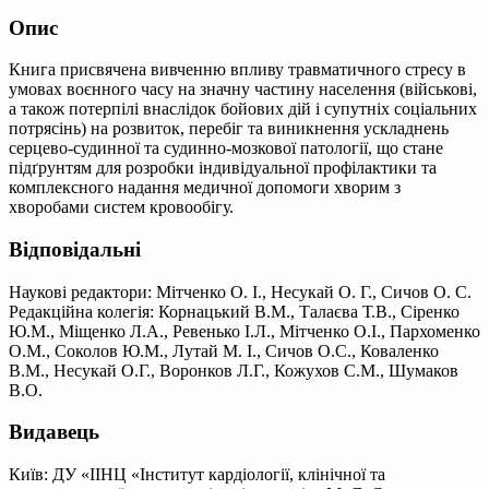
Опис
Книга присвячена вивченню впливу травматичного стресу в
умовах воєнного часу на значну частину населення (військові,
а також потерпілі внаслідок бойових дій і супутніх соціальних
потрясінь) на розвиток, перебіг та виникнення ускладнень
серцево-судинної та судинно-мозкової патології, що стане
підґрунтям для розробки індивідуальної профілактики та
комплексного надання медичної допомоги хворим з
хворобами систем кровообігу.
Відповідальні
Наукові редактори: Мітченко О. І., Несукай О. Г., Сичов О. С.
Редакційна колегія: Корнацький В.М., Талаєва Т.В., Сіренко
Ю.М., Міщенко Л.А., Ревенько І.Л., Мітченко О.І., Пархоменко
О.М., Соколов Ю.М., Лутай М. І., Сичов О.С., Коваленко
В.М., Несукай О.Г., Воронков Л.Г., Кожухов С.М., Шумаков
В.О.
Видавець
Київ: ДУ «ІІНЦ «Інститут кардіології, клінічної та