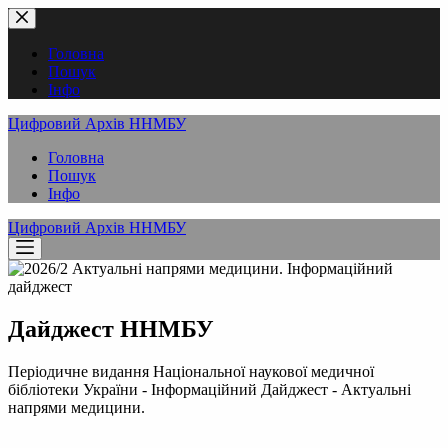
Перейти
до
вмісту
Головна
Пошук
Інфо
Цифровий Архів ННМБУ
Головна
Пошук
Інфо
Цифровий Архів ННМБУ
Дайджест ННМБУ
Періодичне видання Національної наукової медичної
бібліотеки України - Інформаційний Дайджест - Актуальні
напрями медицини.