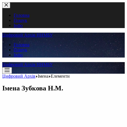
Перейти
до
вмісту
Головна
Пошук
Інфо
Цифровий Архів ННМБУ
Головна
Пошук
Інфо
Цифровий Архів ННМБУ
Цифровий Архів
Імена
Елементи
Імена
Зубкова Н.М.