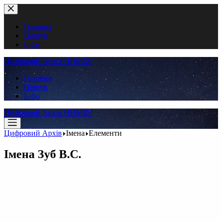
Перейти
до
вмісту
Головна
Пошук
Інфо
Цифровий Архів ННМБУ
Головна
Пошук
Інфо
Цифровий Архів ННМБУ
Цифровий Архів
Імена
Елементи
Імена
Зуб В.С.