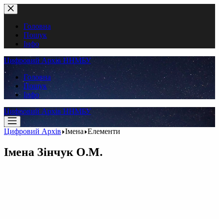
Перейти
до
вмісту
Головна
Пошук
Інфо
Цифровий Архів ННМБУ
Головна
Пошук
Інфо
Цифровий Архів ННМБУ
Цифровий Архів
Імена
Елементи
Імена
Зінчук О.М.