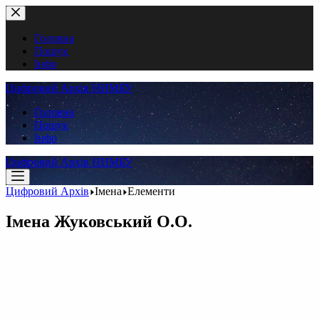
Перейти
до
вмісту
Головна
Пошук
Інфо
Цифровий Архів ННМБУ
Головна
Пошук
Інфо
Цифровий Архів ННМБУ
Цифровий Архів
Імена
Елементи
Імена
Жуковський О.О.