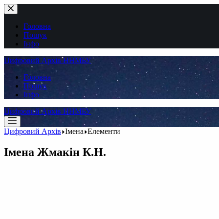
Перейти
до
вмісту
Головна
Пошук
Інфо
Цифровий Архів ННМБУ
Головна
Пошук
Інфо
Цифровий Архів ННМБУ
Цифровий Архів
Імена
Елементи
Імена
Жмакін К.Н.