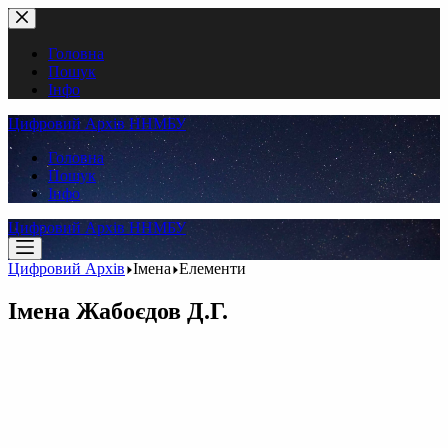
Перейти
до
вмісту
Головна
Пошук
Інфо
Цифровий Архів ННМБУ
Головна
Пошук
Інфо
Цифровий Архів ННМБУ
Цифровий Архів
Імена
Елементи
Імена
Жабоєдов Д.Г.