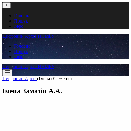
Перейти
до
вмісту
Головна
Пошук
Інфо
Цифровий Архів ННМБУ
Головна
Пошук
Інфо
Цифровий Архів ННМБУ
Цифровий Архів
Імена
Елементи
Імена
Замазій А.А.