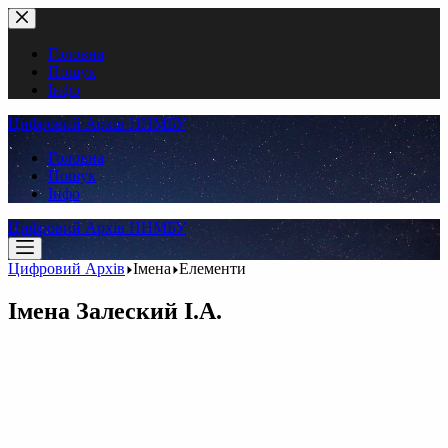
Перейти
до
вмісту
Головна
Пошук
Інфо
Цифровий Архів ННМБУ
Головна
Пошук
Інфо
Цифровий Архів ННМБУ
Цифровий Архів
Імена
Елементи
Імена
Залеский І.А.