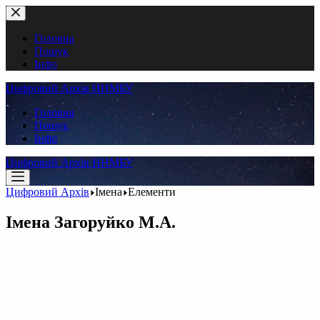
Перейти
до
вмісту
Головна
Пошук
Інфо
Цифровий Архів ННМБУ
Головна
Пошук
Інфо
Цифровий Архів ННМБУ
Цифровий Архів
Імена
Елементи
Імена
Загоруйко М.А.