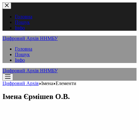
Перейти
до
вмісту
Головна
Пошук
Інфо
Цифровий Архів ННМБУ
Головна
Пошук
Інфо
Цифровий Архів ННМБУ
Цифровий Архів
Імена
Елементи
Імена
Єрмішев О.В.