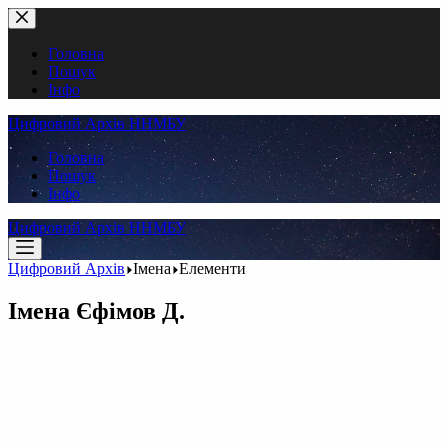
Перейти
до
вмісту
Головна
Пошук
Інфо
Цифровий Архів ННМБУ
Головна
Пошук
Інфо
Цифровий Архів ННМБУ
Цифровий Архів
Імена
Елементи
Імена
Єфімов Д.