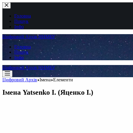
Перейти
до
вмісту
Головна
Пошук
Інфо
Цифровий Архів ННМБУ
Головна
Пошук
Інфо
Цифровий Архів ННМБУ
Цифровий Архів
Імена
Елементи
Імена
Yatsenko I. (Яценко І.)