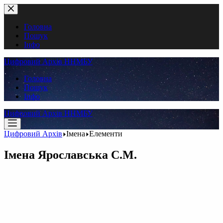
Перейти
до
вмісту
Головна
Пошук
Інфо
Цифровий Архів ННМБУ
Головна
Пошук
Інфо
Цифровий Архів ННМБУ
Цифровий Архів
Імена
Елементи
Імена
Ярославська С.М.