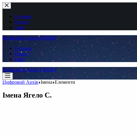
Перейти
до
вмісту
Головна
Пошук
Інфо
Цифровий Архів ННМБУ
Головна
Пошук
Інфо
Цифровий Архів ННМБУ
Цифровий Архів
Імена
Елементи
Імена
Ягело С.