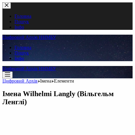
Перейти
до
вмісту
Головна
Пошук
Інфо
Цифровий Архів ННМБУ
Головна
Пошук
Інфо
Цифровий Архів ННМБУ
Цифровий Архів
Імена
Елементи
Імена
Wilhelmi Langly (Вільгельм
Ленглі)