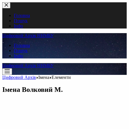
Перейти
до
вмісту
Головна
Пошук
Інфо
Цифровий Архів ННМБУ
Головна
Пошук
Інфо
Цифровий Архів ННМБУ
Цифровий Архів
Імена
Елементи
Імена
Волковий М.