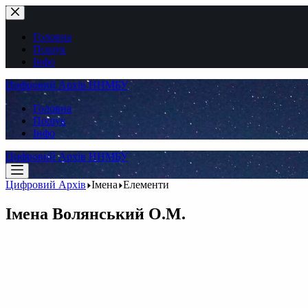
Перейти
до
вмісту
Головна
Пошук
Інфо
Цифровий Архів ННМБУ
Головна
Пошук
Інфо
Цифровий Архів ННМБУ
Цифровий Архів
Імена
Елементи
Імена
Волянський О.М.