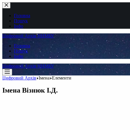
Перейти
до
вмісту
Головна
Пошук
Інфо
Цифровий Архів ННМБУ
Головна
Пошук
Інфо
Цифровий Архів ННМБУ
Цифровий Архів
Імена
Елементи
Імена
Візнюк І.Д.