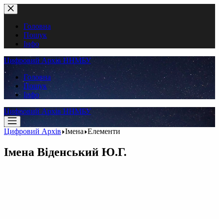
Перейти
до
вмісту
Головна
Пошук
Інфо
Цифровий Архів ННМБУ
Головна
Пошук
Інфо
Цифровий Архів ННМБУ
Цифровий Архів
Імена
Елементи
Імена
Віденський Ю.Г.