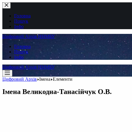
Перейти
до
вмісту
Головна
Пошук
Інфо
Цифровий Архів ННМБУ
Головна
Пошук
Інфо
Цифровий Архів ННМБУ
Цифровий Архів
Імена
Елементи
Імена
Великодна-Танасійчук О.В.