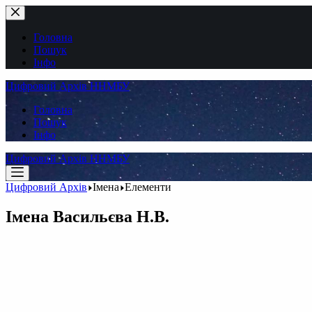
Перейти
до
вмісту
Головна
Пошук
Інфо
Цифровий Архів ННМБУ
Головна
Пошук
Інфо
Цифровий Архів ННМБУ
Цифровий Архів
Імена
Елементи
Імена
Васильєва Н.В.