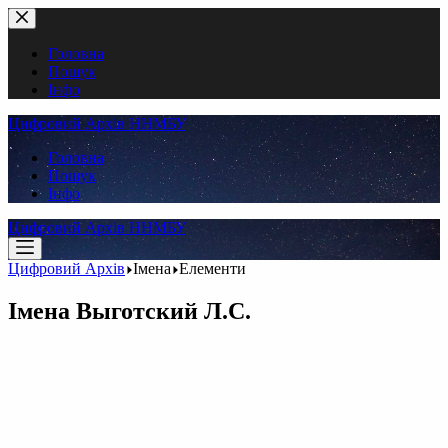
Перейти
до
вмісту
Головна
Пошук
Інфо
Цифровий Архів ННМБУ
Головна
Пошук
Інфо
Цифровий Архів ННМБУ
Цифровий Архів
Імена
Елементи
Імена
Выготский Л.С.