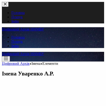
Перейти
до
вмісту
Головна
Пошук
Інфо
Цифровий Архів ННМБУ
Головна
Пошук
Інфо
Цифровий Архів ННМБУ
Цифровий Архів
Імена
Елементи
Імена
Уваренко А.Р.