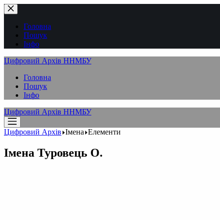
Перейти
до
вмісту
Головна
Пошук
Інфо
Цифровий Архів ННМБУ
Головна
Пошук
Інфо
Цифровий Архів ННМБУ
Цифровий Архів
Імена
Елементи
Імена
Туровець О.