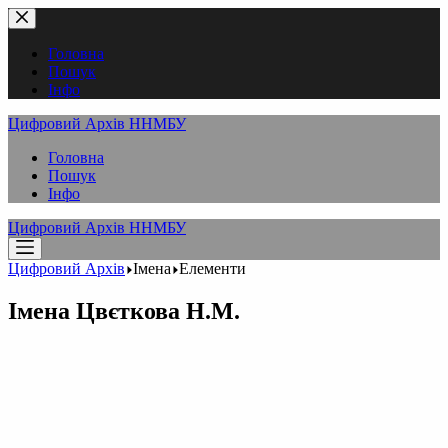
Перейти
до
вмісту
Головна
Пошук
Інфо
Цифровий Архів ННМБУ
Головна
Пошук
Інфо
Цифровий Архів ННМБУ
Цифровий Архів
Імена
Елементи
Імена
Цвєткова Н.М.