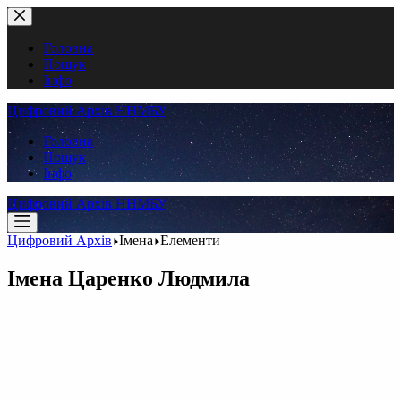
Перейти
до
вмісту
Головна
Пошук
Інфо
Цифровий Архів ННМБУ
Головна
Пошук
Інфо
Цифровий Архів ННМБУ
Цифровий Архів
Імена
Елементи
Імена
Царенко Людмила