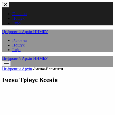
Перейти
до
вмісту
Головна
Пошук
Інфо
Цифровий Архів ННМБУ
Головна
Пошук
Інфо
Цифровий Архів ННМБУ
Цифровий Архів
Імена
Елементи
Імена
Трінус Ксенія