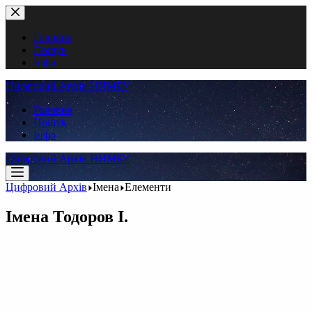
Перейти
до
вмісту
Головна
Пошук
Інфо
Цифровий Архів ННМБУ
Головна
Пошук
Інфо
Цифровий Архів ННМБУ
Цифровий Архів
Імена
Елементи
Імена
Тодоров І.