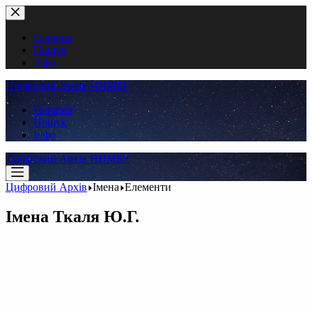
Перейти
до
вмісту
Головна
Пошук
Інфо
Цифровий Архів ННМБУ
Головна
Пошук
Інфо
Цифровий Архів ННМБУ
Цифровий Архів
Імена
Елементи
Імена
Ткаля Ю.Г.