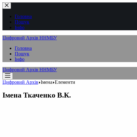
Перейти
до
вмісту
Головна
Пошук
Інфо
Цифровий Архів ННМБУ
Головна
Пошук
Інфо
Цифровий Архів ННМБУ
Цифровий Архів
Імена
Елементи
Імена
Ткаченко В.К.