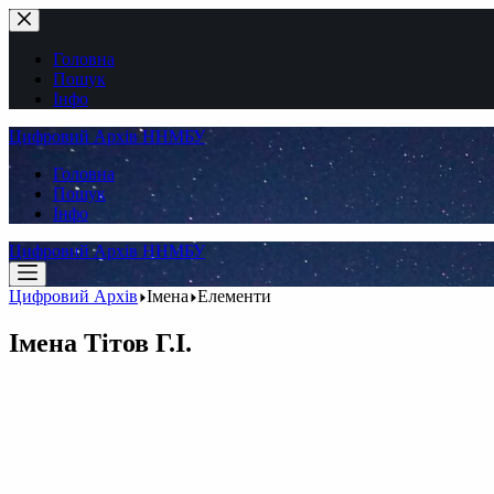
Перейти
до
вмісту
Головна
Пошук
Інфо
Цифровий Архів ННМБУ
Головна
Пошук
Інфо
Цифровий Архів ННМБУ
Цифровий Архів
Імена
Елементи
Імена
Тітов Г.І.