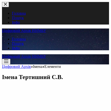
Перейти
до
вмісту
Головна
Пошук
Інфо
Цифровий Архів ННМБУ
Головна
Пошук
Інфо
Цифровий Архів ННМБУ
Цифровий Архів
Імена
Елементи
Імена
Тертишний С.В.