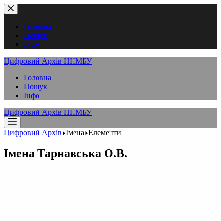
Перейти
до
вмісту
Головна
Пошук
Інфо
Цифровий Архів ННМБУ
Головна
Пошук
Інфо
Цифровий Архів ННМБУ
Цифровий Архів
Імена
Елементи
Імена
Тарнавська О.В.