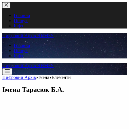
Перейти
до
вмісту
Головна
Пошук
Інфо
Цифровий Архів ННМБУ
Головна
Пошук
Інфо
Цифровий Архів ННМБУ
Цифровий Архів
Імена
Елементи
Імена
Тарасюк Б.А.