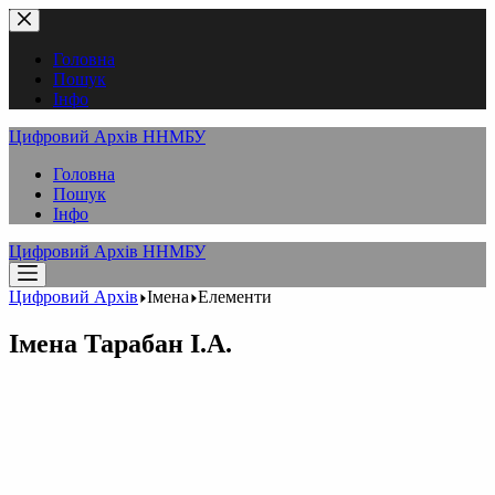
Перейти
до
вмісту
Головна
Пошук
Інфо
Цифровий Архів ННМБУ
Головна
Пошук
Інфо
Цифровий Архів ННМБУ
Цифровий Архів
Імена
Елементи
Імена
Тарабан І.А.