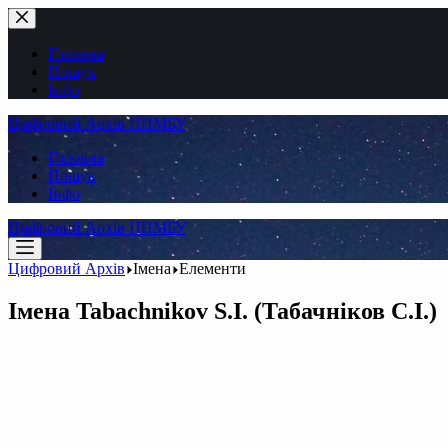
Перейти
до
вмісту
Головна
Пошук
Інфо
Цифровий Архів ННМБУ
Головна
Пошук
Інфо
Цифровий Архів ННМБУ
Цифровий Архів
Імена
Елементи
Імена
Tabachnikov S.I. (Табачніков С.І.)