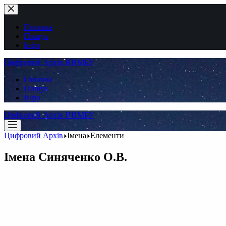
Перейти
до
вмісту
Головна
Пошук
Інфо
Цифровий Архів ННМБУ
Головна
Пошук
Інфо
Цифровий Архів ННМБУ
Цифровий Архів
Імена
Елементи
Імена
Синяченко О.В.