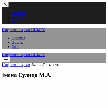
Перейти
до
вмісту
Головна
Пошук
Інфо
Цифровий Архів ННМБУ
Головна
Пошук
Інфо
Цифровий Архів ННМБУ
Цифровий Архів
Імена
Елементи
Імена
Сулица Μ.А.